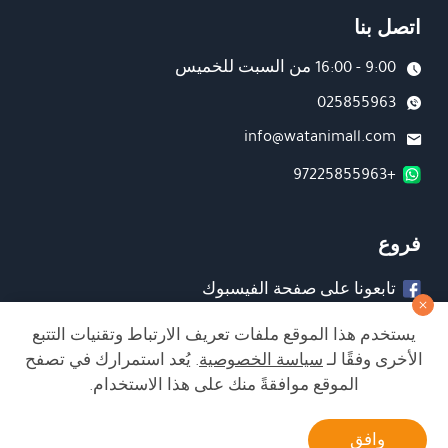
اتصل بنا
9:00 - 16:00 من السبت للخميس
025855963
info@watanimall.com
+97225855963
فروع
تابعونا على صفحة الفيسبوك
تابعونا على انستغرام
يستخدم هذا الموقع ملفات تعريف الارتباط وتقنيات التتبع
الأخرى وفقًا لـ
سياسة الخصوصية
. يُعد استمرارك في تصفح
الموقع موافقةً منك على هذا الاستخدام.
الشراء من الموقع آمن ويلبي أعلى معايير الأمان
أتصل بنا
وافق