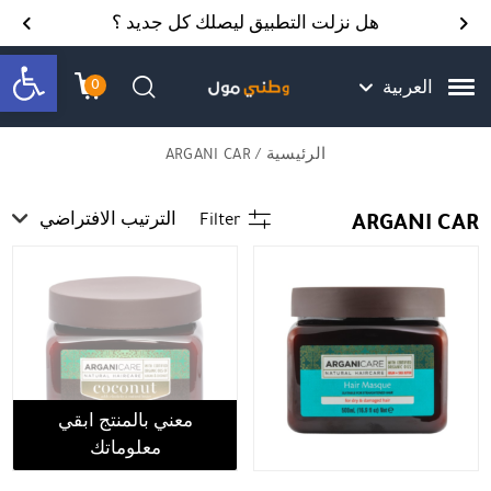
Skip to Content
Back top top
Contact Us
هل نزلت التطبيق ليصلك كل جديد ؟
bar
0
العربية
עגלת הק
התב
חיפוש
الرئيسية
/ ARGANI CAR
ARGANI CAR
Filter
الترتيب الافتراضي
معني بالمنتج ابقي
معلوماتك