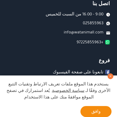
اتصل بنا
9:00 - 16:00 من السبت للخميس
025855963
info@watanimall.com
+97225855963
فروع
تابعونا على صفحة الفيسبوك
تابعونا على انستغرام
يستخدم هذا الموقع ملفات تعريف الارتباط وتقنيات التتبع
الأخرى وفقًا لـ
سياسة الخصوصية
. يُعد استمرارك في تصفح
الموقع موافقةً منك على هذا الاستخدام.
الشراء من الموقع آمن ويلبي أعلى معايير الأمان
أتصل بنا
وافق