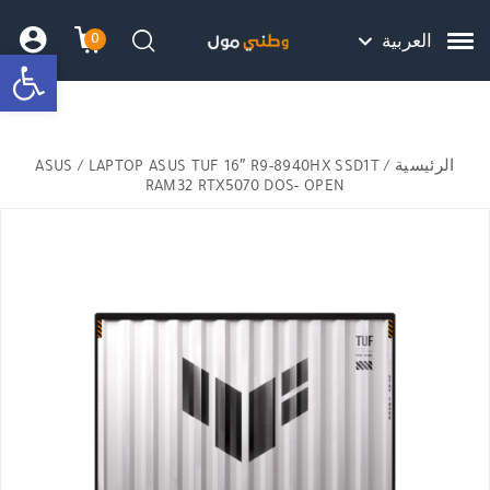
Skip to Content
Back top top
Contact Us
هل نزلت التطبيق ليصلك كل جديد ؟
0
العربية
bar
עגלת הק
התב
חיפוש
الرئيسية
/
/ LAPTOP ASUS TUF 16″ R9-8940HX SSD1T
ASUS
RAM32 RTX5070 DOS- OPEN