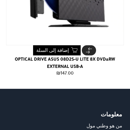
إضافة إلى السلة
OPTICAL DRIVE ASUS 08D2S-U LITE 8X DVD±RW
EXTERNAL USB-A
₪
147.00
معلومات
من هو وطني مول