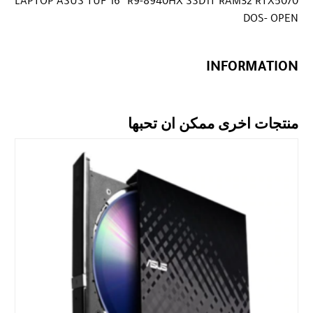
LAPTOP ASUS TUF 16″ R9-8940HX SSD1T RAM32 RTX5070
DOS- OPEN
INFORMATION
منتجات اخرى ممكن ان تحبها