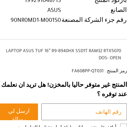
باركود المنتج
199291048713
الصانع
ASUS
رقم جزء الشركة المصنعة
90NR0MD1-M001S0
LAPTOP ASUS TUF 16″ R9-8940HX SSD1T RAM32 RTX5070
DOS- OPEN
رمز المنتج : FA608PP-QT031
المنتج غير متوفر حاليا بالمخزن! هل تريد ان نعلمك
عند توفره ؟
ارسل لي
رسالة