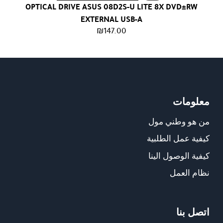
OPTICAL DRIVE ASUS 08D2S-U LITE 8X DVD±RW
EXTERNAL USB-A
₪
147.00
معلومات
من هو وطني مول
كيفية عمل الطلبية
كيفية الوصول الينا
نظام العمل
اتصل بنا