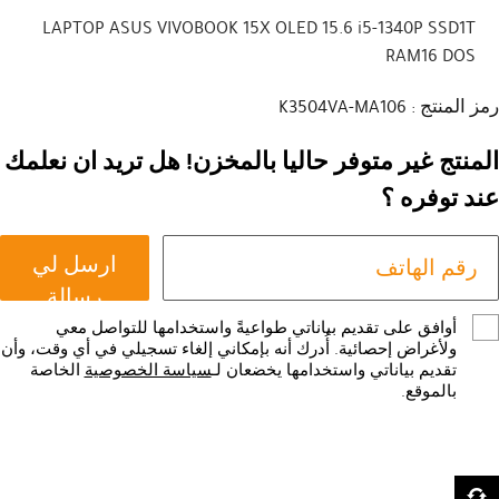
LAPTOP ASUS VIVOBOOK 15X OLED 15.6 i5-1340P SSD1T
RAM16 DOS
رمز المنتج : K3504VA-MA106
المنتج غير متوفر حاليا بالمخزن! هل تريد ان نعلمك
عند توفره ؟
ارسل لي
رسالة
أوافق على تقديم بياناتي طواعيةً واستخدامها للتواصل معي
ولأغراض إحصائية. أُدرك أنه بإمكاني إلغاء تسجيلي في أي وقت، وأن
تقديم بياناتي واستخدامها يخضعان لـ
سياسة الخصوصية
الخاصة
بالموقع.