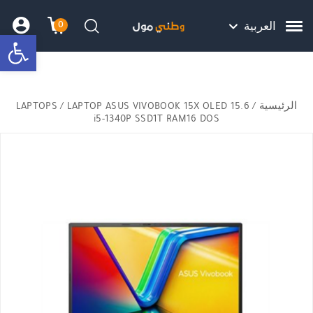
Skip to Content
Back top top
Contact Us
هل نزلت التطبيق ليصلك كل جديد ؟
0
العربية
bar
עגלת הק
התב
חיפוש
الرئيسية
/
/ LAPTOP ASUS VIVOBOOK 15X OLED 15.6
LAPTOPS
i5-1340P SSD1T RAM16 DOS