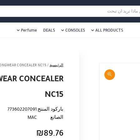
هل نزلت التطبيق ليصلك كل جديد ؟
هل 
ا تريد ان تبحث
Perfume
DEALS
CONSOLES
ALL PRODUCTS
الرئيسية
/
LONGWEAR CONCEALER NC15
WEAR CONCEALER
NC15
باركود المنتج
773602207091
الصانع
MAC
₪
89.76