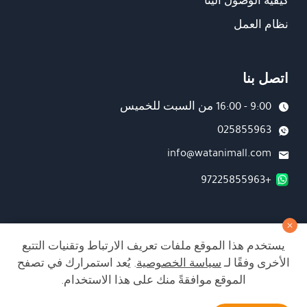
كيفية الوصول الينا
نظام العمل
اتصل بنا
9:00 - 16:00 من السبت للخميس
025855963
info@watanimall.com
+97225855963
فروع
يستخدم هذا الموقع ملفات تعريف الارتباط وتقنيات التتبع
تابعونا على صفحة الفيسبوك
الأخرى وفقًا لـ
سياسة الخصوصية
. يُعد استمرارك في تصفح
تابعونا على انستغرام
الموقع موافقةً منك على هذا الاستخدام.