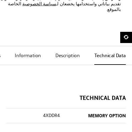
تقديم بياناتي واستخدامها يخضعان لـ
سياسة الخصوصية
الخاصة
بالموقع.
s
Information
Description
Technical Data
TECHNICAL DATA
4XDDR4
MEMORY OPTION