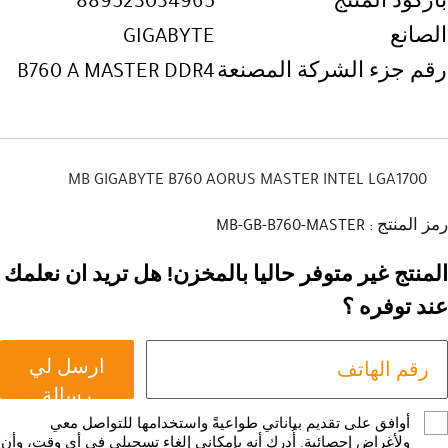
باركود المنتج
889523034965
الصانع
GIGABYTE
رقم جزء الشركة المصنعة
B760 A MASTER DDR4
MB GIGABYTE B760 AORUS MASTER INTEL LGA1700
رمز المنتج : MB-GB-B760-MASTER
المنتج غير متوفر حاليا بالمخزن! هل تريد ان نعلمك
عند توفره ؟
ارسل لي
رسالة
أوافق على تقديم بياناتي طواعيةً واستخدامها للتواصل معي
ولأغراض إحصائية. أُدرك أنه بإمكاني إلغاء تسجيلي في أي وقت، وأن