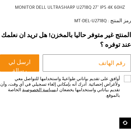
MONITOR DELL ULTRASHARP U2718Q 27” IPS 4K 60HZ
رمز المنتج : MT-DEL-U2718Q
المنتج غير متوفر حاليا بالمخزن! هل تريد ان نعلمك
عند توفره ؟
ارسل لي
رسالة
أوافق على تقديم بياناتي طواعيةً واستخدامها للتواصل معي
ولأغراض إحصائية. أُدرك أنه بإمكاني إلغاء تسجيلي في أي وقت، وأن
تقديم بياناتي واستخدامها يخضعان لـ
سياسة الخصوصية
الخاصة
بالموقع.