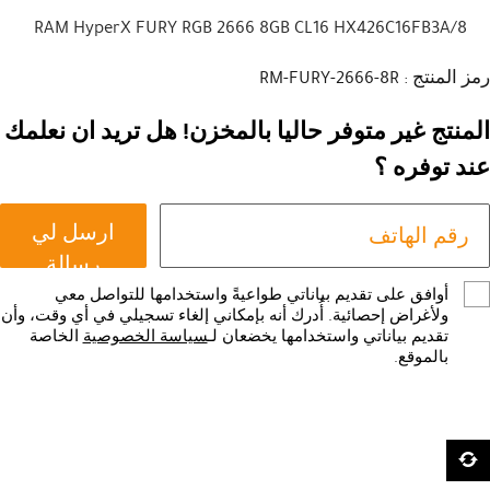
RAM HyperX FURY RGB 2666 8GB CL16 HX426C16FB3A/8
رمز المنتج : RM-FURY-2666-8R
المنتج غير متوفر حاليا بالمخزن! هل تريد ان نعلمك
عند توفره ؟
ارسل لي
رسالة
أوافق على تقديم بياناتي طواعيةً واستخدامها للتواصل معي
ولأغراض إحصائية. أُدرك أنه بإمكاني إلغاء تسجيلي في أي وقت، وأن
تقديم بياناتي واستخدامها يخضعان لـ
سياسة الخصوصية
الخاصة
بالموقع.