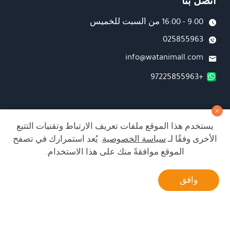
اتصل بنا
9:00 - 16:00 من السبت للخميس
025855963
info@watanimall.com
+97225855963
فروع
يستخدم هذا الموقع ملفات تعريف الارتباط وتقنيات التتبع
تابعونا على صفحة الفيسبوك
الأخرى وفقًا لـ
سياسة الخصوصية
. يُعد استمرارك في تصفح
تابعونا على انستغرام
الموقع موافقةً منك على هذا الاستخدام.
أتصل بنا
وافق
الشراء من الموقع آمن ويلبي أعلى معايير الأمان
Developed by Matat Technologies ltd