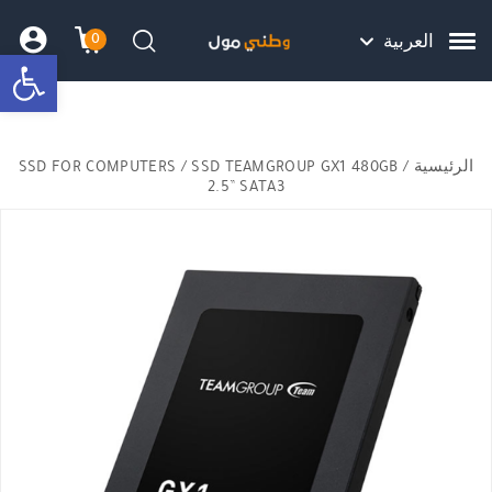
Skip to Content
Back top top
Contact Us
هل نزلت التطبيق ليصلك كل جديد ؟
0
العربية
bar
עגלת הק
התב
חיפוש
الرئيسية
/
/ SSD TEAMGROUP GX1 480GB
SSD FOR COMPUTERS
2.5” SATA3