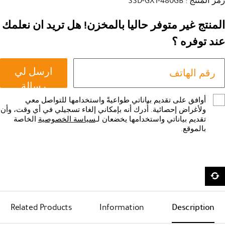
رمز المنتج : SSD-GX1-480GB
المنتج غير متوفر حاليا بالمخزن! هل تريد ان نعلمك
عند توفره ؟
ارسل لي
رسالة
أوافق على تقديم بياناتي طواعيةً واستخدامها للتواصل معي
ولأغراض إحصائية. أُدرك أنه بإمكاني إلغاء تسجيلي في أي وقت، وأن
تقديم بياناتي واستخدامها يخضعان لـ
سياسة الخصوصية
الخاصة
بالموقع.
Related Products
Information
Description