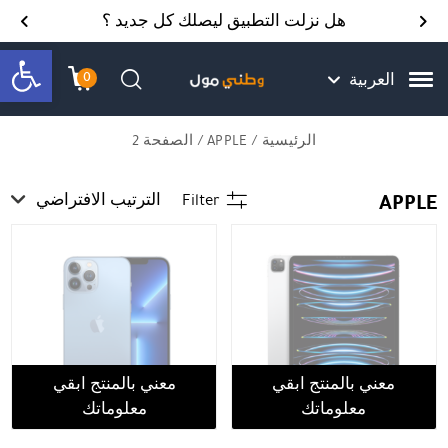
Skip to Content
Back top top
Contact Us
هل نزلت التطبيق ليصلك كل جديد ؟
bar
0
العربية
עגלת הק
התב
חיפוש
الرئيسية
/
APPLE
/ الصفحة 2
APPLE
Filter
الترتيب الافتراضي
معني بالمنتج ابقي
معني بالمنتج ابقي
معلوماتك
معلوماتك