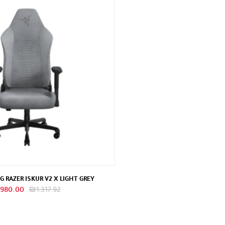
 RAZER ISKUR V2 X LIGHT GREY
السعر
980.00
₪
1,317.92
الأصلي
هو:
₪1,317.92.