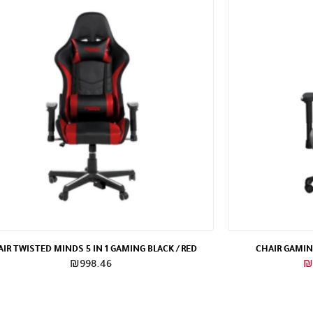
IR TWISTED MINDS 5 IN 1 GAMING BLACK / RED
CHAIR GAMING
السعر
₪
998.46
₪
الحالي
هو:
₪980.00.