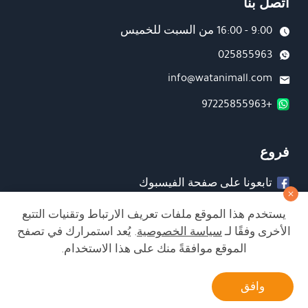
اتصل بنا
9:00 - 16:00 من السبت للخميس
025855963
info@watanimall.com
+97225855963
فروع
تابعونا على صفحة الفيسبوك
تابعونا على انستغرام
يستخدم هذا الموقع ملفات تعريف الارتباط وتقنيات التتبع
الأخرى وفقًا لـ
سياسة الخصوصية
. يُعد استمرارك في تصفح
الموقع موافقةً منك على هذا الاستخدام.
الشراء من الموقع آمن ويلبي أعلى معايير الأمان
أتصل بنا
وافق
Developed by Matat Technologies ltd