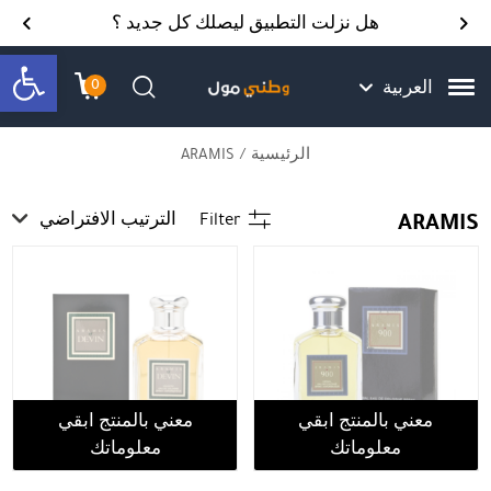
Skip to Content
Back top top
Contact Us
هل نزلت التطبيق ليصلك كل جديد ؟
bar
0
العربية
עגלת הק
התב
חיפוש
الرئيسية
/ ARAMIS
ARAMIS
Filter
الترتيب الافتراضي
معني بالمنتج ابقي
معني بالمنتج ابقي
معلوماتك
معلوماتك