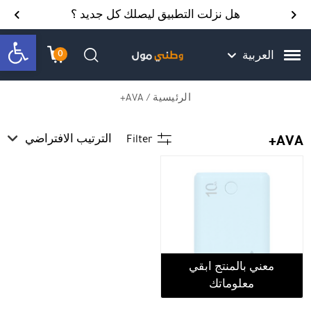
Skip to Content
Back top top
Contact Us
هل نزلت التطبيق ليصلك كل جديد ؟
bar
0
العربية
עגלת הק
התב
חיפוש
الرئيسية
/ AVA+
AVA+
Filter
الترتيب الافتراضي
معني بالمنتج ابقي
معلوماتك