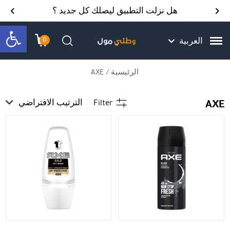
Skip to Content
Back top top
Contact Us
هل نزلت التطبيق ليصلك كل جديد ؟
bar
0
العربية
עגלת הק
התב
חיפוש
الرئيسية
/ AXE
AXE
Filter
الترتيب الافتراضي