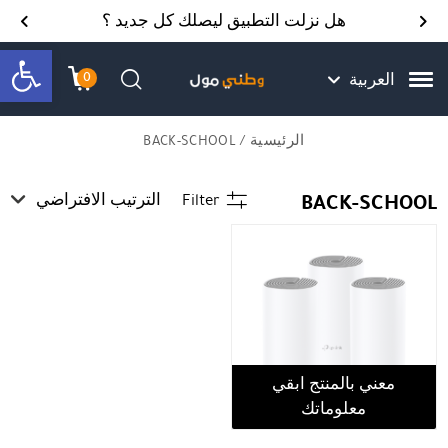
Skip to Content
Back top top
Contact Us
هل نزلت التطبيق ليصلك كل جديد ؟
bar
0
العربية
עגלת הק
התב
חיפוש
الرئيسية
/ BACK-SCHOOL
BACK-SCHOOL
Filter
الترتيب الافتراضي
معني بالمنتج ابقي
معلوماتك