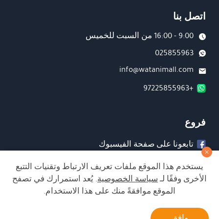
اتصل بنا
9:00 - 16:00 من السبت للخميس
025855963
info@watanimall.com
+97225855963
فروع
تابعونا على صفحة الفيسبوك
تابعونا على انستغرام
يستخدم هذا الموقع ملفات تعريف الارتباط وتقنيات التتبع
الأخرى وفقًا لـ
سياسة الخصوصية
. يُعد استمرارك في تصفح
الموقع موافقةً منك على هذا الاستخدام.
الشراء من الموقع آمن ويلبي أعلى معايير الأمان
أتصل بنا
وافق