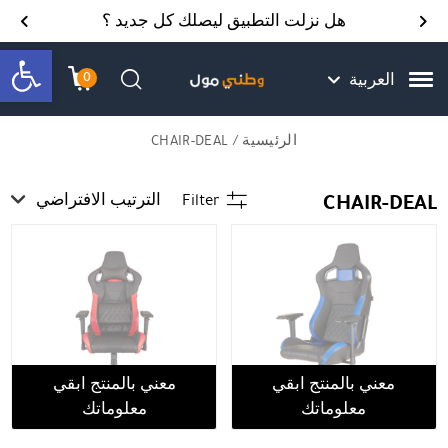
Skip to Content
Back top top
Contact Us
هل نزلت التطبيق ليصلك كل جديد ؟
bar
0
العربية
עגלת הק
התב
חיפוש
الرئيسية
/ CHAIR-DEAL
CHAIR-DEAL
Filter
الترتيب الافتراضي
معني بالمنتج ابقي
معني بالمنتج ابقي
معلوماتك
معلوماتك