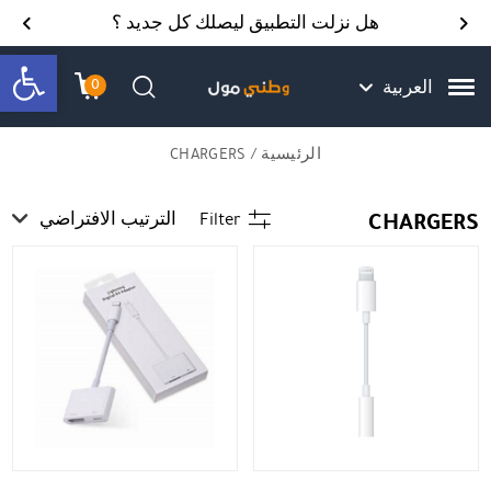
Skip to Content
Back top top
Contact Us
هل نزلت التطبيق ليصلك كل جديد ؟
bar
0
العربية
עגלת הק
התב
חיפוש
الرئيسية
/ CHARGERS
CHARGERS
Filter
الترتيب الافتراضي