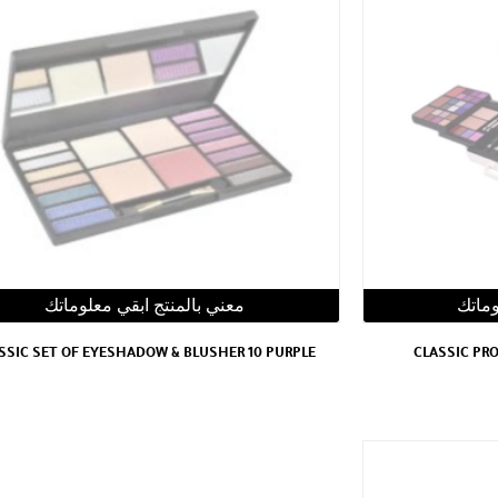
وماتك
معني بالمنتج ابقي معلوماتك
SSIC SET OF EYESHADOW & BLUSHER 10 PURPLE
CLASSIC PR