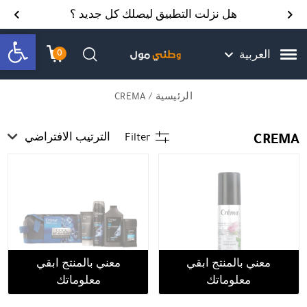
Skip to Content
Back top top
Contact Us
هل نزلت التطبيق ليصلك كل جديد ؟
bar
0
العربية
עגלת הק
התב
חיפוש
الرئيسية
/ CREMA
CREMA
Filter
الترتيب الافتراضي
معني بالمنتج ابقي
معني بالمنتج ابقي
معلوماتك
معلوماتك