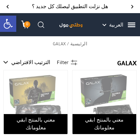
Skip to Content
Back top top
Contact Us
هل نزلت التطبيق ليصلك كل جديد ؟
bar
0
العربية
עגלת הק
התב
חיפוש
الرئيسية
/ GALAX
GALAX
Filter
الترتيب الافتراضي
معني بالمنتج ابقي
معني بالمنتج ابقي
معلوماتك
معلوماتك