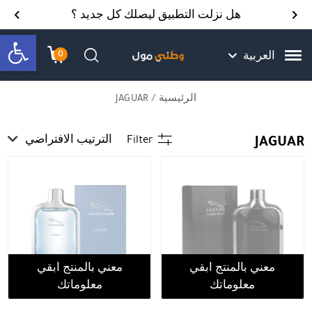
Skip to Content
Back top top
Contact Us
هل نزلت التطبيق ليصلك كل جديد ؟
bar
0
العربية
עגלת הק
התב
חיפוש
الرئيسية
/ JAGUAR
JAGUAR
Filter
الترتيب الافتراضي
معني بالمنتج ابقي
معني بالمنتج ابقي
معلوماتك
معلوماتك