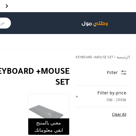
Skip to Content
Back top top
Contact Us
هل نزلت التطبيق ليصلك كل جديد ؟
عن ماذ
الرئيسية
/ KEYBOARD +MOUSE SET
EYBOARD +MOUSE
Filter
SET
Filter by price
0₪ - 288₪
Clear All
معني بالمنتج
ابقي معلوماتك