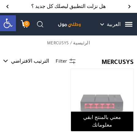
Skip to Content
Back top top
Contact Us
هل نزلت التطبيق ليصلك كل جديد ؟
bar
0
العربية
עגלת הק
התב
חיפוש
الرئيسية
/ MERCUSYS
MERCUSYS
Filter
الترتيب الافتراضي
معني بالمنتج ابقي
معلوماتك