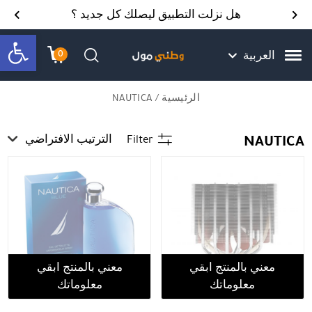
Skip to Content
Back top top
Contact Us
هل نزلت التطبيق ليصلك كل جديد ؟
bar
0
العربية
עגלת הק
התב
חיפוש
الرئيسية
/ NAUTICA
NAUTICA
Filter
الترتيب الافتراضي
معني بالمنتج ابقي
معني بالمنتج ابقي
معلوماتك
معلوماتك