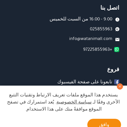
اتصل بنا
9:00 - 16:00 من السبت للخميس
025855963
info@watanimall.com
+97225855963
فروع
تابعونا على صفحة الفيسبوك
تابعونا على انستغرام
يستخدم هذا الموقع ملفات تعريف الارتباط وتقنيات التتبع
الأخرى وفقًا لـ
سياسة الخصوصية
. يُعد استمرارك في تصفح
الموقع موافقةً منك على هذا الاستخدام.
الشراء من الموقع آمن ويلبي أعلى معايير الأمان
أتصل بنا
وافق