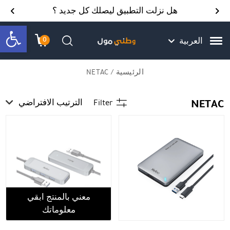
Skip to Content
Back top top
Contact Us
هل نزلت التطبيق ليصلك كل جديد ؟
bar
0
العربية
עגלת הק
התב
חיפוש
الرئيسية
/ NETAC
NETAC
Filter
الترتيب الافتراضي
معني بالمنتج ابقي
معلوماتك