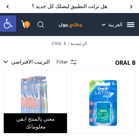
Skip to Content
Back top top
Contact Us
هل نزلت التطبيق ليصلك كل جديد ؟
bar
0
العربية
עגלת הק
התב
חיפוש
الرئيسية
/ ORAL B
ORAL B
Filter
الترتيب الافتراضي
معني بالمنتج ابقي
معلوماتك