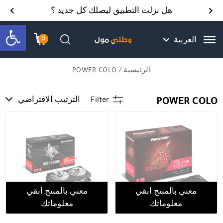
Skip to Content
Back top top
Contact Us
هل نزلت التطبيق ليصلك كل جديد ؟
bar
0
العربية
עגלת הק
התב
חיפוש
الرئيسية
/ POWER COLO
POWER COLO
Filter
الترتيب الافتراضي
معني بالمنتج ابقي
معني بالمنتج ابقي
معلوماتك
معلوماتك