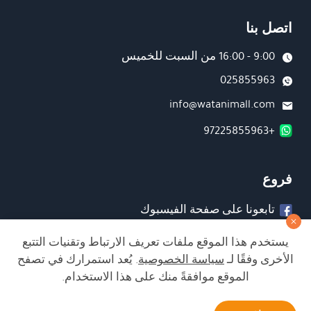
اتصل بنا
9:00 - 16:00 من السبت للخميس
025855963
info@watanimall.com
+97225855963
فروع
تابعونا على صفحة الفيسبوك
تابعونا على انستغرام
يستخدم هذا الموقع ملفات تعريف الارتباط وتقنيات التتبع
الأخرى وفقًا لـ
سياسة الخصوصية
. يُعد استمرارك في تصفح
الموقع موافقةً منك على هذا الاستخدام.
الشراء من الموقع آمن ويلبي أعلى معايير الأمان