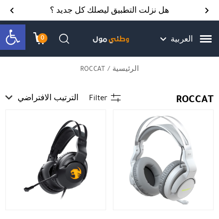
Skip to Content
Back top top
Contact Us
هل نزلت التطبيق ليصلك كل جديد ؟
bar
0
العربية
עגלת הק
התב
חיפוש
الرئيسية
/ ROCCAT
ROCCAT
Filter
الترتيب الافتراضي