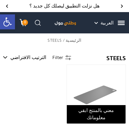
Skip to Content
Back top top
Contact Us
هل نزلت التطبيق ليصلك كل جديد ؟
bar
0
العربية
עגלת הק
התב
חיפוש
الرئيسية
/ STEELS
STEELS
Filter
الترتيب الافتراضي
معني بالمنتج ابقي
معلوماتك