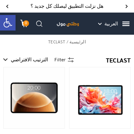
Skip to Content
Back top top
Contact Us
هل نزلت التطبيق ليصلك كل جديد ؟
bar
0
العربية
עגלת הק
התב
חיפוש
الرئيسية
/ TECLAST
TECLAST
Filter
الترتيب الافتراضي