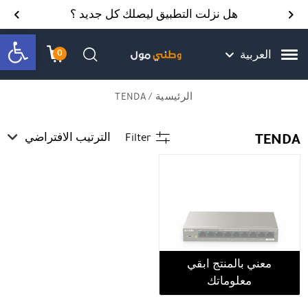
Skip to Content
Back top top
Contact Us
هل نزلت التطبيق ليصلك كل جديد ؟
bar
0
العربية
עגלת הק
התב
חיפוש
الرئيسية
/ TENDA
TENDA
Filter
الترتيب الافتراضي
معني بالمنتج ابقي
معلوماتك