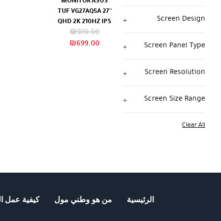
MONITOR ASUS
TUF VG27AQ5A 27''
Screen Design
QHD 2K 210HZ IPS
السعر
₪
970.00
السعر
الأصلي
₪
699.00
Screen Panel Type
هو:
الحالي
₪970.00.
هو:
Screen Resolution
₪699.00.
Screen Size Range
Clear All
الرئيسية
من هو وطني مول
كيفية عمل ال