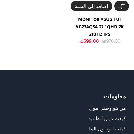
إضافة إلى السلة
MONITOR ASUS TUF
VG27AQ5A 27'' QHD 2K
210HZ IPS
السعر
السعر
₪
699.00
₪
970.00
الأصلي
الحالي
هو:
هو:
₪699.00.
₪970.00.
معلومات
من هو وطني مول
كيفية عمل الطلبية
كيفية الوصول الينا