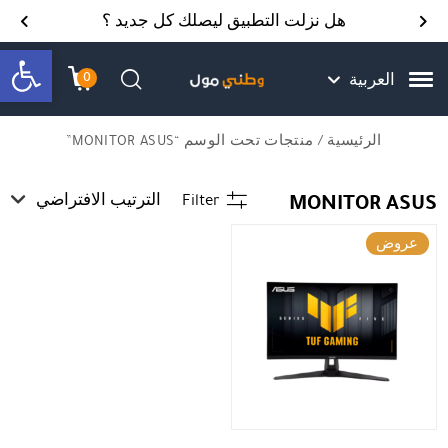
Skip to Content
Back top top
Contact Us
هل نزلت التطبيق ليصلك كل جديد ؟
bar
0
العربية
עגלת הק
התב
חיפוש
الرئيسية
/ منتجات تحت الوسم “MONITOR ASUS”
MONITOR ASUS
Filter
الترتيب الافتراضي
عروض