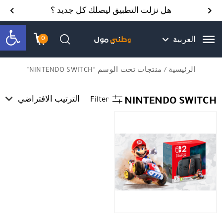
Skip to Content
Back top top
Contact Us
هل نزلت التطبيق ليصلك كل جديد ؟
bar
0
العربية
עגלת הק
התב
חיפוש
الرئيسية
/ منتجات تحت الوسم “NINTENDO SWITCH”
NINTENDO SWITCH
Filter
الترتيب الافتراضي