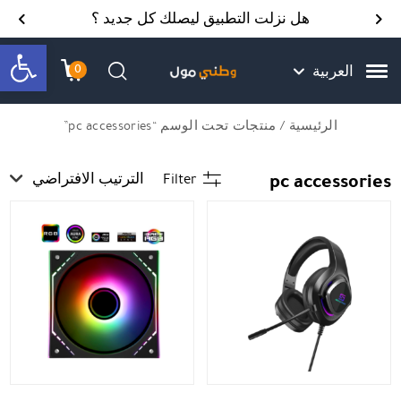
Skip to Content
Back top top
Contact Us
هل نزلت التطبيق ليصلك كل جديد ؟
bar
0
العربية
עגלת הק
התב
חיפוש
الرئيسية
/ منتجات تحت الوسم “pc accessories”
pc accessories
Filter
الترتيب الافتراضي