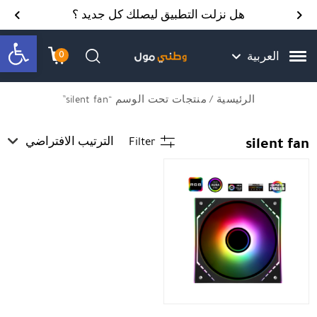
Skip to Content
Back top top
Contact Us
هل نزلت التطبيق ليصلك كل جديد ؟
bar
0
العربية
עגלת הק
התב
חיפוש
الرئيسية
/ منتجات تحت الوسم “silent fan”
silent fan
Filter
الترتيب الافتراضي