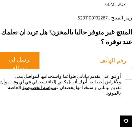
60ML 2OZ
رمز المنتج : 6291100132287
المنتج غير متوفر حاليا بالمخزن! هل تريد ان نعلمك
عند توفره ؟
ارسل لي
رسالة
أوافق على تقديم بياناتي طواعيةً واستخدامها للتواصل معي
ولأغراض إحصائية. أُدرك أنه بإمكاني إلغاء تسجيلي في أي وقت، وأن
تقديم بياناتي واستخدامها يخضعان لـ
سياسة الخصوصية
الخاصة
بالموقع.