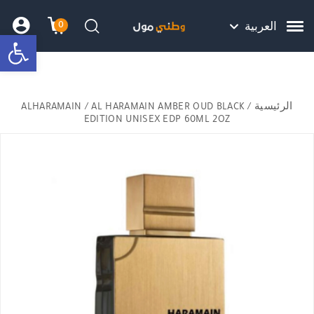
Skip to Content
Back top top
Contact Us
هل نزلت التطبيق ليصلك كل جديد ؟
0
العربية
bar
עגלת הק
התב
חיפוש
الرئيسية
/
/ AL HARAMAIN AMBER OUD BLACK
ALHARAMAIN
EDITION UNISEX EDP 60ML 2OZ