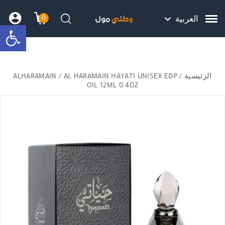
Skip to Content
Back top top
Contact Us
هل نزلت التطبيق ليصلك كل جديد ؟
0
العربية
bar
עגלת הק
התב
חיפוש
الرئيسية
/
/ AL HARAMAIN HAYATI UNISEX EDP
ALHARAMAIN
OIL 12ML 0.4OZ