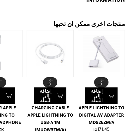
منتجات اخرى ممكن ان تحبها
إضافة
إضافة
إ
إلى
إلى
السلة
السلة
ا
R APPLE
CHARGING CABLE
APPLE LIGHTNING TO
ING TO
APPLE LIGHTNING TO
DIGITAL AV ADAPTER
EADPHONE
USB-A 1M
MD826ZM/A
₪
171.45
CK
(MUQW3ZM/A)