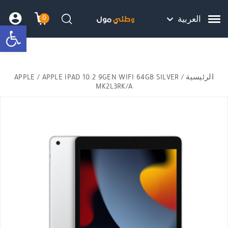
Skip to Content
Back top top
Contact Us
هل نزلت التطبيق ليصلك كل جديد ؟
0
العربية
bar
עגלת הק
התב
חיפוש
الرئيسية
/
/ APPLE IPAD 10.2 9GEN WIFI 64GB SILVER
APPLE
MK2L3RK/A