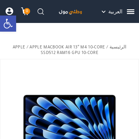
Skip to Content
Back top top
Contact Us
هل نزلت التطبيق ليصلك كل جديد ؟
0
العربية
bar
עגלת הק
התב
חיפוש
الرئيسية
/
/ APPLE MACBOOK AIR 13″ M4 10-CORE
APPLE
SSD512 RAM16 GPU 10-CORE