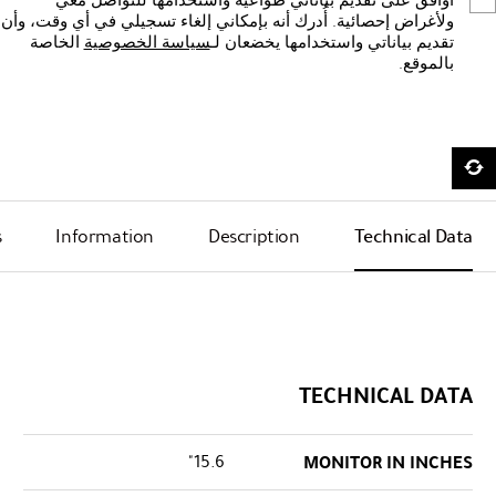
أوافق على تقديم بياناتي طواعيةً واستخدامها للتواصل معي
ولأغراض إحصائية. أُدرك أنه بإمكاني إلغاء تسجيلي في أي وقت، وأن
تقديم بياناتي واستخدامها يخضعان لـ
سياسة الخصوصية
الخاصة
بالموقع.
s
Information
Description
Technical Data
TECHNICAL DATA
15.6"
MONITOR IN INCHES