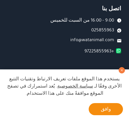
اتصل بنا
9:00 - 16:00 من السبت للخميس
025855963
info@watanimall.com
+97225855963
فروع
يستخدم هذا الموقع ملفات تعريف الارتباط وتقنيات التتبع
تابعونا على صفحة الفيسبوك
الأخرى وفقًا لـ
سياسة الخصوصية
. يُعد استمرارك في تصفح
تابعونا على انستغرام
الموقع موافقةً منك على هذا الاستخدام.
أتصل بنا
وافق
الشراء من الموقع آمن ويلبي أعلى معايير الأمان