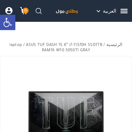
Skip to Content
Back top top
Contact Us
هل نزلت التطبيق ليصلك كل جديد ؟
0
العربية
bar
עגלת הק
התב
חיפוש
الرئيسية
/
/ ASUS TUF DASH 15.6″ i7-11370H SSD1TB
laptop
RAM16 W10 3050TI GRAY