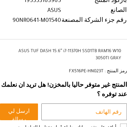
باركود المنتج
195553163965
الصانع
ASUS
رقم جزء الشركة المصنعة
90NR0641-M01540
ASUS TUF DASH 15.6″ i7-11370H SSD1TB RAM16 W10
3050TI GRAY
رمز المنتج : FX516PE-HN023T
المنتج غير متوفر حاليا بالمخزن! هل تريد ان نعلمك
عند توفره ؟
ارسل لي
رسالة