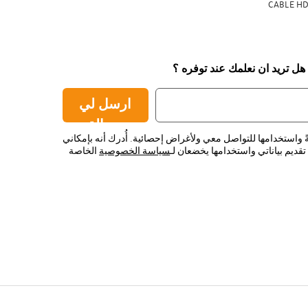
CABLE HD
 هل تريد ان نعلمك عند توفره ؟
ارسل لي
رسالة
ً واستخدامها للتواصل معي ولأغراض إحصائية. أُدرك أنه بإمكاني
قديم بياناتي واستخدامها يخضعان لـ
سياسة الخصوصية
الخاصة