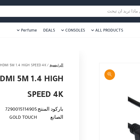
هل نزلت التطبيق ليصلك كل جديد ؟
هل 
ا تريد ان تبحث
Perfume
DEALS
CONSOLES
ALL PRODUCTS
الرئيسية
/
HDMI 5M 1.4 HIGH SPEED 4K
DMI 5M 1.4 HIGH
SPEED 4K
باركود المنتج
7290015114905
الصانع
GOLD TOUCH