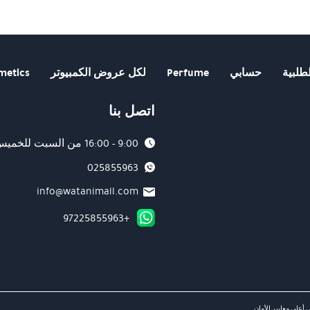
طلبية
حسابي
Perfume
لكل عروض الكمبيوتر
metics
اتصل بنا
9:00 - 16:00 من السبت للخميس
025855963
info@watanimall.com
+97225855963
 أعلى معايير الأمان