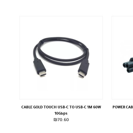
CABLE GOLD TOUCH USB-C TO USB-C 1M 60W
POWER CAB
10Gbps
₪
70.60