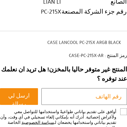
الصانع
LIAN LI
رقم جزء الشركة المصنعة
PC-215X
CASE LANCOOL PC-215X ARGB BLACK
رمز المنتج : CASE-PC-215X-AR
المنتج غير متوفر حاليا بالمخزن! هل تريد ان نعلمك
عند توفره ؟
ارسل لي
رسالة
أوافق على تقديم بياناتي طواعيةً واستخدامها للتواصل معي
ولأغراض إحصائية. أُدرك أنه بإمكاني إلغاء تسجيلي في أي وقت، وأن
تقديم بياناتي واستخدامها يخضعان لـ
سياسة الخصوصية
الخاصة