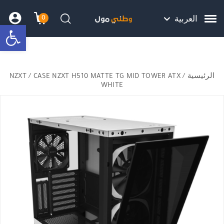
Skip to Content
Back top top
Contact Us
هل نزلت التطبيق ليصلك كل جديد ؟
0
العربية
bar
עגלת הק
התב
חיפוש
الرئيسية
/
/ CASE NZXT H510 MATTE TG MID TOWER ATX
NZXT
WHITE