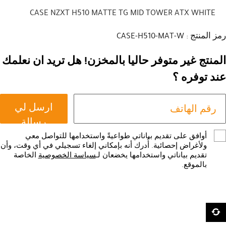
CASE NZXT H510 MATTE TG MID TOWER ATX WHITE
رمز المنتج : CASE-H510-MAT-W
المنتج غير متوفر حاليا بالمخزن! هل تريد ان نعلمك
عند توفره ؟
ارسل لي
رسالة
أوافق على تقديم بياناتي طواعيةً واستخدامها للتواصل معي
ولأغراض إحصائية. أُدرك أنه بإمكاني إلغاء تسجيلي في أي وقت، وأن
تقديم بياناتي واستخدامها يخضعان لـ
سياسة الخصوصية
الخاصة
بالموقع.