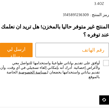
3.4OZ
رمز المنتج : 3145891236309
المنتج غير متوفر حاليا بالمخزن! هل تريد ان نعلمك
عند توفره ؟
ارسل لي
رسالة
أوافق على تقديم بياناتي طواعيةً واستخدامها للتواصل معي
ولأغراض إحصائية. أُدرك أنه بإمكاني إلغاء تسجيلي في أي وقت، وأن
تقديم بياناتي واستخدامها يخضعان لـ
سياسة الخصوصية
الخاصة
بالموقع.