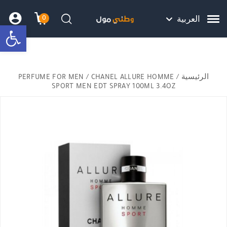
Skip to Content
Back top top
Contact Us
هل نزلت التطبيق ليصلك كل جديد ؟
0
العربية
bar
עגלת הק
התב
חיפוש
الرئيسية
/
/ CHANEL ALLURE HOMME
PERFUME FOR MEN
SPORT MEN EDT SPRAY 100ML 3.4OZ