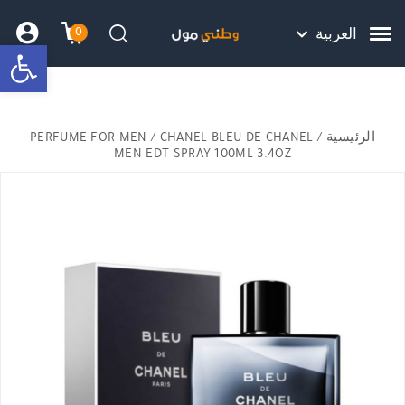
Skip to Content
Back top top
Contact Us
هل نزلت التطبيق ليصلك كل جديد ؟
0
العربية
bar
עגלת הק
התב
חיפוש
الرئيسية
/
/ CHANEL BLEU DE CHANEL
PERFUME FOR MEN
MEN EDT SPRAY 100ML 3.4OZ