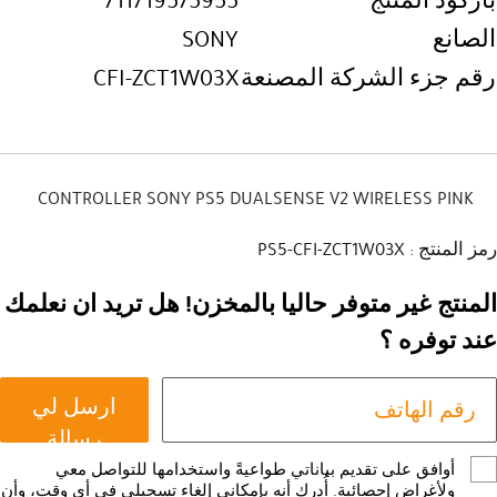
باركود المنتج
711719575955
الصانع
SONY
رقم جزء الشركة المصنعة
CFI-ZCT1W03X
CONTROLLER SONY PS5 DUALSENSE V2 WIRELESS PINK
رمز المنتج : PS5-CFI-ZCT1W03X
المنتج غير متوفر حاليا بالمخزن! هل تريد ان نعلمك
عند توفره ؟
ارسل لي
رسالة
أوافق على تقديم بياناتي طواعيةً واستخدامها للتواصل معي
ولأغراض إحصائية. أُدرك أنه بإمكاني إلغاء تسجيلي في أي وقت، وأن