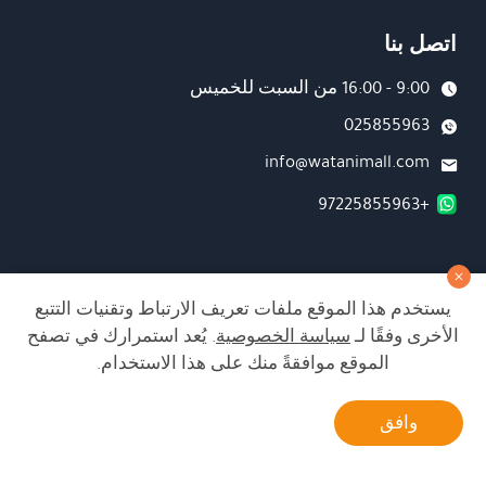
اتصل بنا
9:00 - 16:00 من السبت للخميس
025855963
info@watanimall.com
+97225855963
فروع
يستخدم هذا الموقع ملفات تعريف الارتباط وتقنيات التتبع
تابعونا على صفحة الفيسبوك
الأخرى وفقًا لـ
سياسة الخصوصية
. يُعد استمرارك في تصفح
تابعونا على انستغرام
الموقع موافقةً منك على هذا الاستخدام.
أتصل بنا
وافق
الشراء من الموقع آمن ويلبي أعلى معايير الأمان