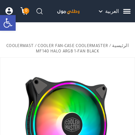
Skip to Content
Back top top
Contact Us
هل نزلت التطبيق ليصلك كل جديد ؟
0
العربية
bar
עגלת הק
התב
חיפוש
الرئيسية
/
/ COOLER FAN-CASE COOLERMASTER
COOLERMAST
MF140 HALO ARGB 1-FAN BLACK