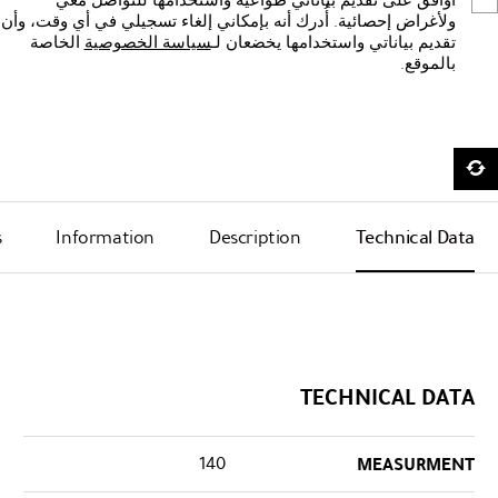
أوافق على تقديم بياناتي طواعيةً واستخدامها للتواصل معي
ولأغراض إحصائية. أُدرك أنه بإمكاني إلغاء تسجيلي في أي وقت، وأن
تقديم بياناتي واستخدامها يخضعان لـ
سياسة الخصوصية
الخاصة
بالموقع.
s
Information
Description
Technical Data
TECHNICAL DATA
140
MEASURMENT