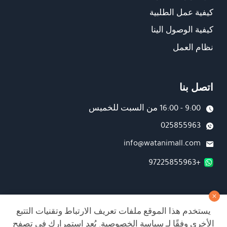
كيفية عمل الطلبية
كيفية الوصول الينا
نظام العمل
اتصل بنا
9:00 - 16:00 من السبت للخميس
025855963
info@watanimall.com
+97225855963
فروع
يستخدم هذا الموقع ملفات تعريف الارتباط وتقنيات التتبع
تابعونا على صفحة الفيسبوك
الأخرى وفقًا لـ
سياسة الخصوصية
. يُعد استمرارك في تصفح