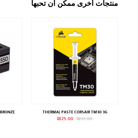
منتجات اخرى ممكن ان تحبها
 BRONZE
THERMAL PASTE CORSAIR TM30 3G
السعر
السعر
₪
25.00
₪
33.00
الأصلي
الحالي
هو:
هو: