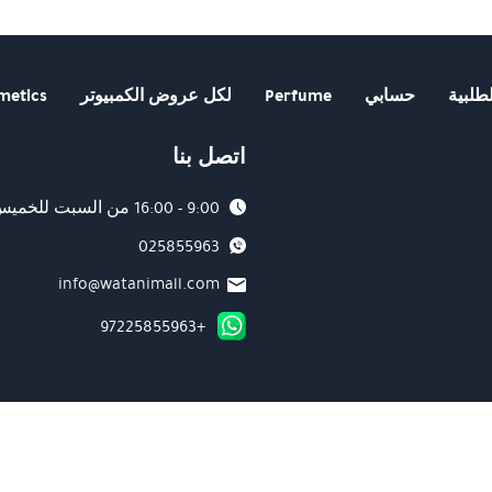
₪230.00.
₪260.00.
طلبية
حسابي
Perfume
لكل عروض الكمبيوتر
metics
اتصل بنا
9:00 - 16:00 من السبت للخميس
025855963
info@watanimall.com
+97225855963
 أعلى معايير الأمان