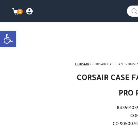
info@watanimall.com
025855963
العربية
نزلت التطبيق ليصلك كل جديد ؟
هل نزلت التطبي
0
התברות\ה
עגלת ה
bar
CORSAIR
/ CORSAIR CASE FAN 120MM 
CORSAIR CASE 
PRO 
84359103
COR
CO-905007