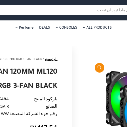
هل نزلت التطبيق ليصلك كل جديد ؟
هل 
ا تريد ان تبحث
Perfume
DEALS
CONSOLES
ALL PRODUCTS
الرئيسية
/
ML120 PRO RGB 3-FAN BLACK
FAN 120MM ML120
RGB 3-FAN BLACK
باركود المنتج
5484
الصانع
SAIR
رقم جزء الشركة المصنعة
6-WW