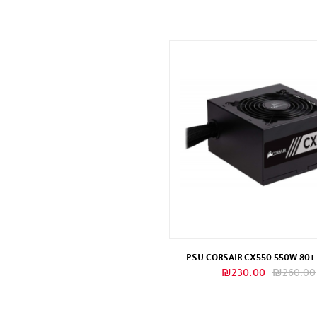
PSU CORSAIR CX550 550W 80+
السعر
السعر
₪
230.00
₪
260.00
الأصلي
الحالي
هو:
هو: